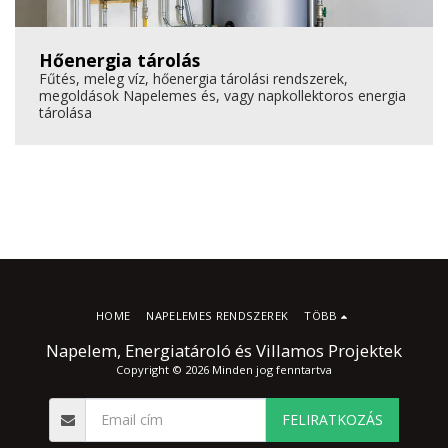
Hőenergia tárolás
Fűtés, meleg víz, hőenergia tárolási rendszerek,
megoldások Napelemes és, vagy napkollektoros energia
tárolása
HOME
NAPELEMES RENDSZEREK
TÖBB
Napelem, Energiatároló és Villamos Projektek
Copyright © 2026 Minden jog fenntartva
FELIRATKOZÁS