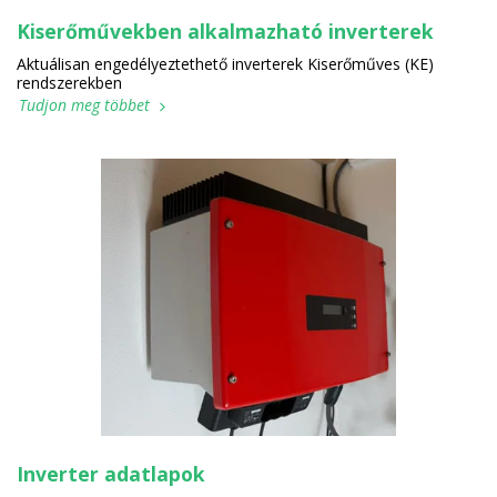
Kiserőművekben alkalmazható inverterek
Aktuálisan engedélyeztethető inverterek Kiserőműves (KE)
rendszerekben
Tudjon meg többet
Inverter adatlapok