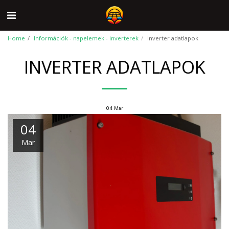
Home
Információk - napelemek - inverterek
Inverter adatlapok
INVERTER ADATLAPOK
04
Mar
04
Mar