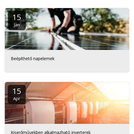
15
Jan
Beépíthető napelemek
15
Apr
Kiserőművekben alkalmazható inverterek